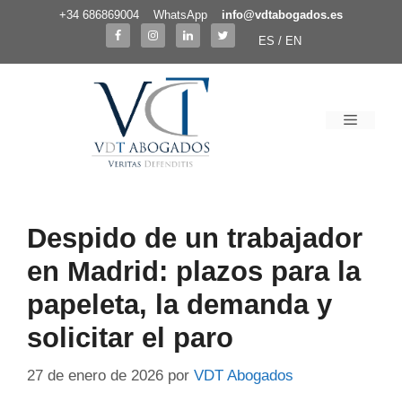
Saltar
+34 686869004
WhatsApp
info@vdtabogados.es
al
ES /
EN
contenido
Menú
Despido de un trabajador
en Madrid: plazos para la
papeleta, la demanda y
solicitar el paro
27 de enero de 2026
por
VDT Abogados